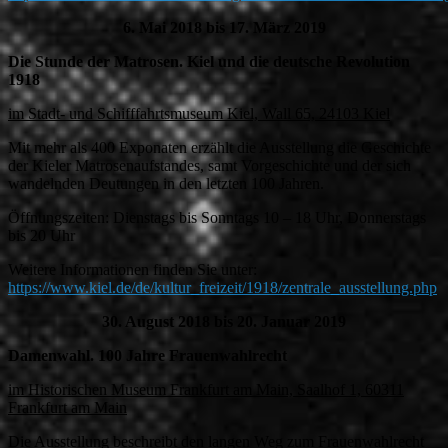
6. Mai 2018 bis 17. März 2019
Die Stunde der Matrosen. Kiel und die deutsche Revolution
1918
im Stadt- und Schifffahrtsmuseum Kiel, Wall 65, 24103 Kiel
Mit mehr als 400 Exponaten erzählt die Ausstellung die Geschichte
der Kieler Matrosenaufstandes, samt Vorgeschichte und der sich
wandelnden Deutungen in den letzten 100 Jahren.
Öffnungszeiten: Dienstags bis Sonntags 10 – 18 Uhr, Donnerstags
bis 20 Uhr
Weitere Informationen finden Sie unter:
https://www.kiel.de/de/kultur_freizeit/1918/zentrale_ausstellung.php
30. August 2018 bis 20. Januar 2019
Damenwahl. 100 Jahre Frauenwahlrecht
im Historischen Museum Frankfurt am Main, Saalhof 1, 60311
Frankfurt am Main
Die Ausstellung beschreibt den langen Weg zum Frauenwahlrecht