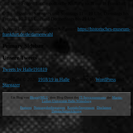
und seine Folgen für die politische Kultur – nicht nur in Frankfurt.
Öffnungszeiten: Samstags und Sonntags 11 – 19 Uhr, Dienstags bis
Freitags 10 – 18 Uhr und Donnerstags bis 21 Uhr
Weitere Informationen finden Sie unter:
https://historisches-museum-
frankfurt.de/de/damenwahl
Primary Sidebar
Unsere Tweets
Tweets by Halle191819
Copyright © 2026
1918/19 in Halle
. Powered by
WordPress
and
Stargazer
.
Ein Blog von
Blogs@MLU
, dem Blog-Dienst des
IT-Servicezentrums
der
Martin-
Luther-Universität Halle-Wittenberg
Features
|
Nutzungsbedingungen
|
Kontakt/Impressum
|
Disclaimer
|
Datenschutzerklärung