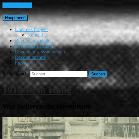
Skip to content
Hauptmenü
Über das Projekt
Kontakt
Revolutionsquellen
Revolutionslexikon
Revolutionsausstellungen
Revolutionsorte
Presse
Suchen nach:
1918/19 in Halle
Wir twittern die Revolution