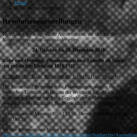
Home
Revolutionsausstellungen
Revolutionsausstellungen
Hier finden Sie ausgewählte Ausstellungen, die sich mit der
Novemberrevolution auseinandersetzen.
24. Oktober bis 20. Dezember 2018
Ruhe und Ordnung. Plünderungen und Tumulte als Spiegel
der politischen Unruhen 1919-1921
im Stadtarchiv Halle, Rathausstraße 1, 06100 Halle (Saale)
Die Ausstellung thematisiert die Plünderungen, welche die
politischen Unruhen am Beginn der Weimarer Republik in Halle
begleiteten. Bedingt durch die Bestände des Archivs steht die
Perspektive der damaligen Stadtverwaltung im Vordergrund.
Öffnungszeiten: Montags 10 – 15 Uhr, Dienstags bis Donnerstags
10 – 18 Uhr
Weitere Informationen finden Sie unter:
http://www.halle.de/de/Kultur/Stadtgeschichte/Stadtarchiv/Ausstellun